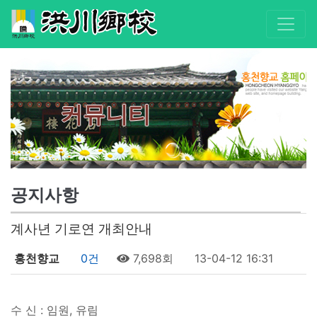
커뮤니티
공지사항
계사년 기로연 개최안내
홍천향교
0건
7,698회
13-04-12 16:31
수 신 : 임원, 유림