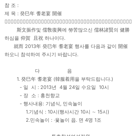
참 조 :
제 목 : 癸巳年 耆老宴 開催
󰠏󰠏󰠏󰠏󰠏󰠏󰠏󰠏󰠏󰠏󰠏󰠏󰠏󰠏󰠏󰠏󰠏󰠏󰠏󰠏󰠏󰠏󰠏󰠏󰠏󰠏󰠏󰠏󰠏󰠏󰠏󰠏󰠏󰠏󰠏󰠏󰠏󰠏󰠏󰠏󰠏󰠏󰠏
斯文振作및 儒敎復興에 勞苦많으신 儒林諸賢의 健勝
하심을 仰賀 且祝 하나이다.
就而 2013年 癸巳年 耆老宴 행사를 다음과 같이 開催
하오니 참석하여 주시기 바랍니다.
다 음
1. 癸巳年 耆老宴 (韓服着用을 부탁드립니다.)
- 일 시 : 2013년 4월 24일 수요일 10시
- 장 소 : 홍천향교
- 행사내용: 기념식, 민속놀이
1.기념식 : 10시(행사시간 10시 ∼ 15시)
2.민속놀이 : ∙윷놀이 읍. 면 4명 1조