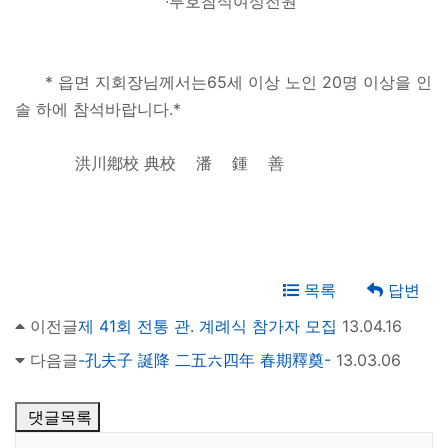
∙투호참석여성전원
* 읍면 지회장님께서는65세 이상 노인 20명 이상을 인
솔 하에 참석바랍니다.*
洪川鄕校 典校 潘 鍾 善
목록
답변
이전글
제 41회 전통 관. 계례식 참가자 모집
13.04.16
다음글
-孔夫子 誕降 二五六四年 春期釋奠-
13.03.06
댓글목록