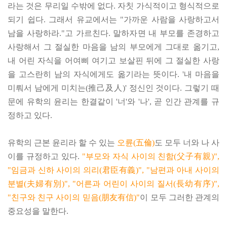
라는 것은 무리일 수밖에 없다. 자칫 가식적이고 형식적으로
되기 쉽다. 그래서 유교에서는 "가까운 사람을 사랑하고서
남을 사랑하라."고 가르친다. 말하자면 내 부모를 존경하고
사랑해서 그 절실한 마음을 남의 부모에게 그대로 옮기고,
내 어린 자식을 어여삐 여기고 보살핀 뒤에 그 절실한 사랑
을 고스란히 남의 자식에게도 옮기라는 뜻이다. '내 마음을
미뤄서 남에게 미치는(推己及人)' 정신인 것이다. 그렇기 때
문에 유학의 윤리는 한결같이 '너'와 '나', 곧 인간 관계를 규
정하고 있다.
유학의 근본 윤리라 할 수 있는
오륜(五倫)
도 모두 너와 나 사
이를 규정하고 있다.
"부모와 자식 사이의 친함(父子有親)",
"임금과 신하 사이의 의리(君臣有義)", "남편과 아내 사이의
분별(夫婦有別)", "어른과 어린이 사이의 질서(長幼有序)",
"친구와 친구 사이의 믿음(朋友有信)"
이 모두 그러한 관계의
중요성을 말한다.