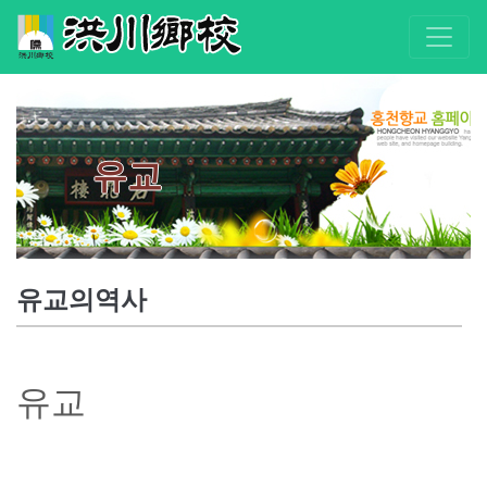
유교
유교의역사
유
교