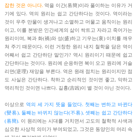
잡한 것은 아니다.
역을 이간(易簡)이라 풀이하는 이유가 거
기에 있다. 역의 원리는 쉽고 간단하다는 것이다. 역이라는
것이 우주 만물이 생겨나고 소멸하고 머물고 움직이는 원리
이고, 이를 본받은 인간세계의 삶이 싹트고 자라고 죽어가는
원리이며, 복과 화(禍)와 성(盛)하고 기우는(衰) 이치를 깨우
쳐 주기 때문이다. 이런 거창한 원리 내지 철학을 담은 역이
어째서 쉽고 간단하단 말인가? 역시 원리이기 때문에 쉽고
간단하다는 것이다. 원리에 순응하면 복이 오고 원리에 거슬
리면(逆理) 재앙을 부른다. 역은 원래 점치는 원리이지만 점
도 사실은 간단하다. 착하고 순리적인 것이면 좋고, 악하고
역리적인 것이면 나쁘다. 길흉(吉凶)이 별 것이 아닌 것이다.
이상으로
역의 세 가지 뜻을 들었다. 첫째는 변하고 바뀐다
(變易), 둘째는 바뀌지 않는다(不易), 셋째는 쉽고 간단하다
(易簡).
이 원리에는 시대를 거치면서 고도의 철학적 사색과
심오한 사상적 의미가 부여되었고, 그것은 동양인의 머리 속