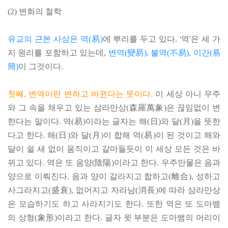
(2) 변화의 철학
유교의 근본 사상은 역(易)
에 뿌리를 두고 있다. '역'은 세 가
지 원리를 포함하고 있는데,
변역(變易), 불역(不易), 이간(易
簡)
이 그것이다.
첫째, 변역이란 변하고 바뀐다는 뜻이다.
이 세상 아니 우주
와 그 속을 채우고 있는 삼라만상(森羅萬象)은 끊임없이 변
한다는 말이다. 역(易)이라는 글자는 해(日)와 달(月)을 뜻한
다고 한다. 해(日)와 달(月)이 합해 역(易)이 된 것이고 해와
달이 쉴 새 없이 움직이고 갈마들듯이 이 세상 모든 것은 바
뀌고 있다. 역은 또 음양(陰陽)이라고 한다. 우주만물은 음과
양으로 이뤄진다. 음과 양이 갈라지고 합하고(離合), 성하고
사그라지고(盛衰), 없어지고 자라남(消長)에 따라 삼라만상
은 모습하기도 하고 사라지기도 한다. 또한 역은 또 도마뱀
의 상형(象形)이라고 한다. 글자 윗 부분은 도마뱀의 머리이