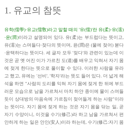
1. 유교의 참뜻
유학(儒學)·유교(儒敎)라고 말할 때의 '유(儒)'란 유(柔)·유(濡)
·윤(潤)
이라고 설명되어 있다. 유(柔)는 부드럽다는 뜻이고,
유(濡)는 스며들다·젖다의 뜻이며, 윤(潤)은 (물에 젖어) 붇다
·윤택하다는 뜻이다. 세 글자 모두 '젖다'와 관련이 있는데 이
것은 곧 옛 어진 이가 가르친 도(道)를 배우고 익혀서 자기 몸
에 젖게 한다는 뜻으로 풀이할 수 있다. 이러한 사람을 유라
고 했고, 유에는 '선비', '학자'라는 뜻도 들어 있다. 더 넓게 해
석을 하면 "사람의 도리를 익혀 자기 몸에 젖게 한 뒤에 부드
러운 모습으로 남을 가르쳐서 마치 하얀 종이에 물이 스며들
듯이 상대방의 마음속에 가르침이 젖어들게 하는 사람"이라
는 뜻이다. 자기 몸에 젖게 하는 것은 자기 몸을 닦는 일, 곧
자기 수양이니, 이것을 수기(修己)라 하고 남을 가르쳐서 편
안하게 하는 일은 안인(安人)이라 하는데, 수기(修己:자기 몸