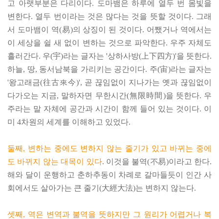
고 아랫부분은 다리이다. 도마뱀은 하루에 열두 번 몸빛을
변한다. 열두 번이라는 것은 많다는 것을 뜻할 것이다. 그래
서 도마뱀이 역(易)의 상징이 된 것이다. 어쨌거나 역에서는
이 세상을 쉴 새 없이 변하는 것으로 파악한다. 우주 자체도
흘러간다. 우(宇)라는 글자는 '상하사방(上下四方)'을 뜻한다.
하늘, 땅, 동서남북을 가리키는 공간이다. 주(宙)라는 글자는
'왕고래금(往古來今)', 곧 끊임없이 지나가는 옛과 끊임없이
다가오는 지금, 말하자면 무한시간(無限時間)을 뜻한다. 우
주라는 말 자체에 공간과 시간이 함께 들어 있는 것이다. 이
미 4차원의 세계를 이해하고 있었다.
둘째, 변하는 중에도 변하지 않는 줄기가 있고 바뀌는 중에
도 바뀌지 않는 대목이 있다
. 이것을 불역(不易)이라고 한다.
해와 달이 운행하고 춘하추동이 차례로 갈마들듯이 인간 사
회에서도 살아가는 큰 줄기(大經大法)는 변하지 않는다.
셋째, 역은 변역과 불역을 뜻하지만 그 원리가 어렵거나 복