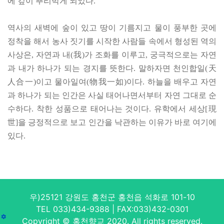
에 깊이 뿌리박게 되었다.
역사의 새벽에 숲이 있고 땅이 기름지고 물이 풍부한 곳에
정착을 해서 농사 짓기를 시작한 사람들 속에서 형성된 역의
사상은, 자연과 내(我)가 조화를 이루고, 궁극적으로는 자연
과 내가 하나가 되는 경지를 뜻한다. 말하자면 천인합일(天
人合一)이고 물아일여(物我一如)이다. 하늘을 배우고 자연
과 하나가 되는 인간은 사실 태어나면서부터 자연 그대로 순
수하다. 착한 성품으로 태어나는 것이다. 유학에서 세상[現
世]을 긍정적으로 보고 인간을 낙관하는 이유가 바로 여기에
있다.
우)25121 강원도 홍천군 홍천읍 석화로 101-10
TEL 033)434-9388 | FAX:033)432-0301
Copyright © 홍천향교 2020. All rights reserved.