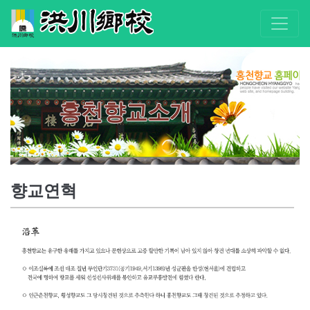
홍천향교소개
향교연혁