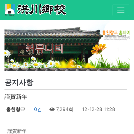
커뮤니티
공지사항
謹賀新年
홍천향교
0건
7,294회
12-12-28 11:28
謹賀新年