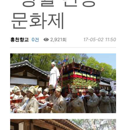
문화제
홍천향교
0건
2,921회
17-05-02 11:50