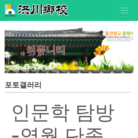
커뮤니티
포토갤러리
인문학 탐방
-영월 단종