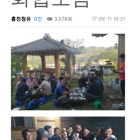
홍천청유
0건
3,078회
17-06-11 16:31