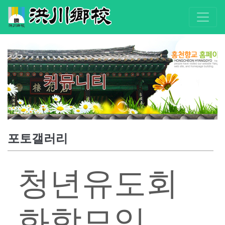
커뮤니티
포토갤러리
청년유도회
화합모임